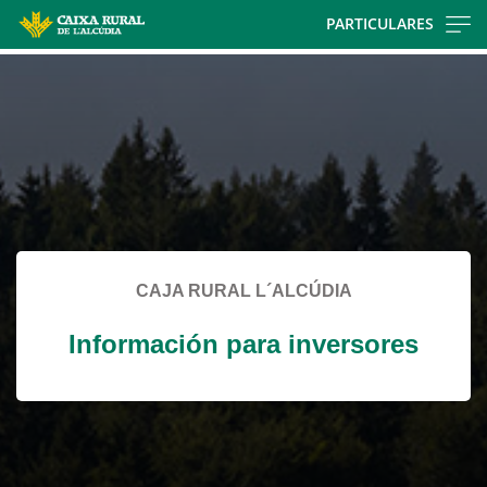
Skip
PARTICULARES
to
Cargando
main
contenido,
contentt
por
favor
espere...
CAJA RURAL L´ALCÚDIA
Información para inversores