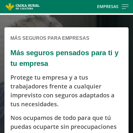
Skip
EMPRESAS
to
Cargando
main
contenido,
contentt
por
MÁS SEGUROS PARA EMPRESAS
favor
espere...
Más seguros pensados para ti y
tu empresa
Protege tu empresa y a tus
trabajadores frente a cualquier
imprevisto con seguros adaptados a
tus necesidades.
Nos ocupamos de todo para que tú
puedas ocuparte sin preocupaciones