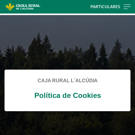
Skip
PARTICULARES
to
Cargando
main
contenido,
contentt
por
favor
espere...
CAJA RURAL L´ALCÚDIA
Política de Cookies