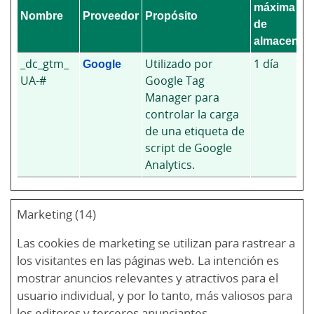
máxima
Nombre
Proveedor
Propósito
de
almacenam
_dc_gtm_
Google
Utilizado por
1 día
UA-#
Google Tag
Manager para
controlar la carga
de una etiqueta de
script de Google
Analytics.
Marketing (14)
Las cookies de marketing se utilizan para rastrear a
los visitantes en las páginas web. La intención es
mostrar anuncios relevantes y atractivos para el
usuario individual, y por lo tanto, más valiosos para
los editores y terceros anunciantes.