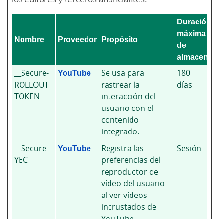
Duración
máxima
Nombre
Proveedor
Propósito
de
almacenam
__Secure-
YouTube
Se usa para
180
ROLLOUT_
rastrear la
días
TOKEN
interacción del
usuario con el
contenido
integrado.
__Secure-
YouTube
Registra las
Sesión
YEC
preferencias del
reproductor de
vídeo del usuario
al ver vídeos
incrustados de
YouTube