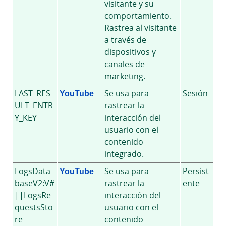
visitante y su
comportamiento.
Rastrea al visitante
a través de
dispositivos y
canales de
marketing.
LAST_RES
YouTube
Se usa para
Sesión
ULT_ENTR
rastrear la
Y_KEY
interacción del
usuario con el
contenido
integrado.
LogsData
YouTube
Se usa para
Persist
baseV2:V#
rastrear la
ente
||LogsRe
interacción del
questsSto
usuario con el
re
contenido