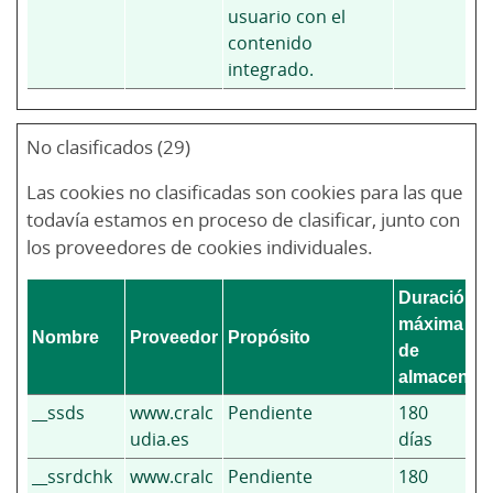
usuario con el
contenido
integrado.
No clasificados (29)
Las cookies no clasificadas son cookies para las que
todavía estamos en proceso de clasificar, junto con
los proveedores de cookies individuales.
Duración
máxima
Nombre
Proveedor
Propósito
de
almacenam
__ssds
www.cralc
Pendiente
180
udia.es
días
__ssrdchk
www.cralc
Pendiente
180