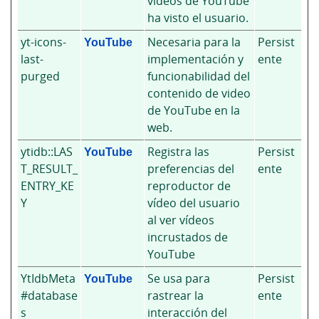
vídeos de YouTube
ha visto el usuario.
yt-icons-
YouTube
Necesaria para la
Persist
last-
implementación y
ente
purged
funcionabilidad del
contenido de video
de YouTube en la
web.
ytidb::LAS
YouTube
Registra las
Persist
T_RESULT_
preferencias del
ente
ENTRY_KE
reproductor de
Y
vídeo del usuario
al ver vídeos
incrustados de
YouTube
YtIdbMeta
YouTube
Se usa para
Persist
#database
rastrear la
ente
s
interacción del