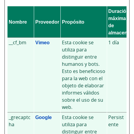
Duración
máxima
Nombre
Proveedor
Propósito
de
almacenam
__cf_bm
Vimeo
Esta cookie se
1 día
utiliza para
distinguir entre
humanos y bots.
Esto es beneficioso
para la web con el
objeto de elaborar
informes válidos
sobre el uso de su
web.
_grecaptc
Google
Esta cookie se
Persist
ha
utiliza para
ente
distinguir entre