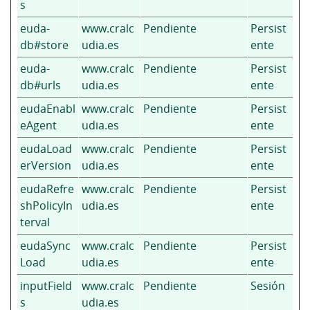
s
euda-
www.cralc
Pendiente
Persist
db#store
udia.es
ente
euda-
www.cralc
Pendiente
Persist
db#urls
udia.es
ente
eudaEnabl
www.cralc
Pendiente
Persist
eAgent
udia.es
ente
eudaLoad
www.cralc
Pendiente
Persist
erVersion
udia.es
ente
eudaRefre
www.cralc
Pendiente
Persist
shPolicyIn
udia.es
ente
terval
eudaSync
www.cralc
Pendiente
Persist
Load
udia.es
ente
inputField
www.cralc
Pendiente
Sesión
s
udia.es