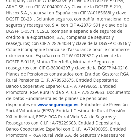
Company con CIF W-0068002e y clave de la DGSFP E-0163,
ARAG SE, con CIF W-0049001A y Clave de la DGSFP E-210,
Hiscox S.A., sucursal en España con CIF W-0185688I y clave
DGSFP E0-231, Solunion seguros, compañía internacional de
seguros y reaseguros, S.A. con CIF A-28761591 y clave de la
DGSFP C-0571, CESCE (compañía española de seguros de
crédito a la exportación, S.A., compañía de seguros y
reaseguros) con CIF A-28264034 y clave de la DGSFP C-0516 y
Coface (compagnie francaise d'assurance pour le commerce
exterieur suc. España) con CIF W-0012052G y clave de la
DGSFP E-0116, Mutua Tinerfeña, Mutua de Seguros y
reaseguros con CIF G-38004297 y clave de la DGSFP M-0216.
Planes de Pensiones contratados con: Entidad Gestora: RGA
Rural Pensiones C.I.F. A78963675. Entidad Depositaria:
Banco Cooperativo Español C.I.F. A 79496055. Entidad
Promotora: RGA Rural Vida S.A. C.I.F. A78229663. Documento
de Datos Fundamentales de planes de pensiones
disponibles en
www.segurosrga.es
. Entidades de Previsión
Social Voluntaria (EPSV): Entidad Gestora de Rural Pensión
XXI Individual, EPSV: RGA Rural Vida S.A. de Seguros y
Reaseguros con C.I.F.: A-78229663. Entidad Depositaria,¬
Banco Cooperativo Español con C.I.F.: A-79496055. Entidad
Promotora ¬ RGA Rural Vida S.A. de Seguros y Reaseguros