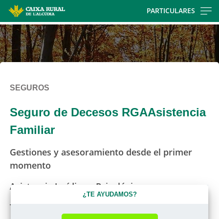
Skip
PARTICULARES
to
main
contentt
SEGUROS
Seguro de Decesos RGAAsistencia
Familiar
Gestiones y asesoramiento desde el primer
momento
Asistencia Jurídica y Psicológica
¿TE AYUDAMOS?
Traslados y atención médica en el extranjero