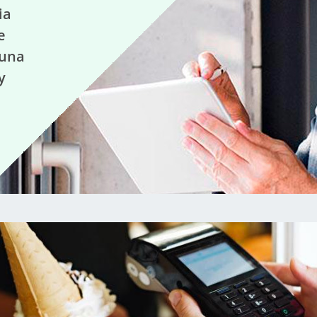
ia
e
 una
y