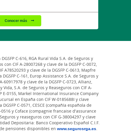
Conocer más
a DGSFP C-616, RGA Rural Vida S.A. de Seguros y
s con CIF A-28007268 y clave de la DGSFP C-0072,
CIF A78520293 y clave de la DGSFP C-0613, Mapfre
la DGSFP C-161, Europ Assistance S.A. de Seguros y
A-60917978 y clave de la DGSFP C-0723, Allianz,
y Vida, S.A. de Seguros y Reaseguros con CIF A-
P E-0155, Markel International Insurance Company
sucursal en España con CIF W-0185688I y clave
 la DGSFP C-0571, CESCE (compañía española de
 C-0516 y Coface (compagnie francaise d'assurance
Seguros y reaseguros con CIF G-38004297 y clave
idad Depositaria: Banco Cooperativo Español C.I.F.
 de pensiones disponibles en
www.segurosrga.es
.