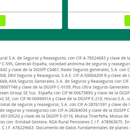
al S.A. de Seguros y Reaseguros, con CIF A-78524683 y clave de l
P C-595, Generali España, sociedad anónima de seguros y reaseguro
642 y clave de la DGSFP C0467, Reale Seguros generales, S.A. con 
58, DKV Seguros y Reaseguros, S.A.E. CIF A-50004209 R y clave de 
668, AXA Seguros Generales, S.A. de Seguros y Reaseguros con CIF 
8007748 y clave de la DGSFP C-0109, Plus Ultra Seguros Generales 
pean Group SE Suc. España con CIF W-0067389G y clave de la DGSF
G SE, con CIF W-0049001A y Clave de la DGSFP E-210, Hiscox S.A., 
ional de seguros y reaseguros, S.A. con CIF A-28761591 y clave de
a de seguros y reaseguros) con CIF A-28264034 y clave de la DGSFP
-0012052G y clave de la DGSFP E-0116, Mutua Tinerfeña, Mutua de 
s con: Entidad Gestora: RGA Rural Pensiones C.I.F. A78963675. Ent
A. C.I.F. A78229663. Documento de Datos Fundamentales de planes