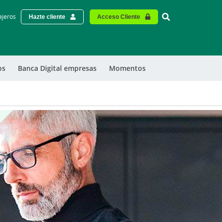
Vinculo - Buscar
ajeros
Hazte cliente
Acceso Cliente
os
Banca Digital empresas
Momentos