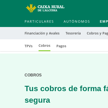
PARTICULARES
AUTÓNOMOS
EM
Financiación y Avales
Tesorería
Cobros y Pa
Cobros
TPVs
Pagos
Cargando
contenido,
por
favor
COBROS
espere...
Tus cobros de forma fá
segura