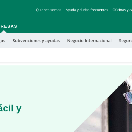
Skip
Quienes somos
Ayuda y dudas frecuentes
Oficinas y c
to
main
contentt
PRESAS
gos
Subvenciones y ayudas
Negocio Internacional
Segur
cil y