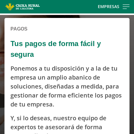
Skip
EMPRESAS
to
Cargando
main
contenido,
contentt
PAGOS
por
favor
Tus pagos de forma fácil y
espere...
segura
Ponemos a tu disposición y a la de tu
empresa un amplio abanico de
soluciones, diseñadas a medida, para
gestionar de forma eficiente los pagos
de tu empresa.
Y, si lo deseas, nuestro equipo de
expertos te asesorará de forma