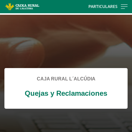
Skip
PARTICULARES
to
Cargando
main
contenido,
contentt
por
favor
espere...
CAJA RURAL L´ALCÚDIA
Quejas y Reclamaciones