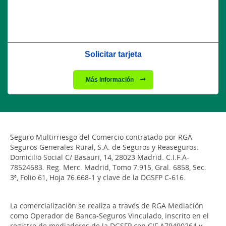
Solicitar tarjeta
Más información
Seguro Multirriesgo del Comercio contratado por RGA
Seguros Generales Rural, S.A. de Seguros y Reaseguros.
Domicilio Social C/ Basauri, 14, 28023 Madrid. C.I.F.A-
78524683. Reg. Merc. Madrid, Tomo 7.915, Gral. 6858, Sec.
3ª, Folio 61, Hoja 76.668-1 y clave de la DGSFP C-616.
La comercialización se realiza a través de RGA Mediación
como Operador de Banca-Seguros Vinculado, inscrito en el
registro de mediadores de la DGSFP con CIF A79490264 y