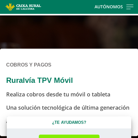
Skip
AUTÓNOMOS
to
main
contentt
COBROS Y PAGOS
Ruralvía TPV Móvil
Realiza cobros desde tu móvil o tableta
Una solución tecnológica de última generación
Aplicación de descarga gratuita
¿TE AYUDAMOS?